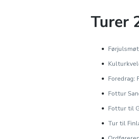
Turer 
Førjulsmø
Kulturkve
Foredrag: 
Fottur San
Fottur til
Tur til Fin
Ordføreren