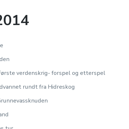
2014
te
lden
Første verdenskrig- forspel og etterspel
dvannet rundt fra Hidreskog
 Grunnevassknuden
land
s tur