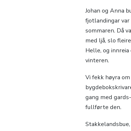
Johan og Anna bud
fjotlandingar va
sommaren. Då var
med ljå, slo flei
Helle, og innrei
vinteren.
Vi fekk høyra o
bygdebokskrivare
gang med gards-
fullførte den.
Stakkelandsbue, 