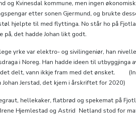
tland og Kvinesdal kommune, men ingen økonomisk 
ingspengar etter sonen Gjermund, og brukte des
tøl hjelpte til med flyttinga. No står ho på Fjot
re på, det hadde Johan likt godt.
ge yrke var elektro- og sivilingeniør, han nivell
ssdraga i Noreg. Han hadde ideen til utbyggjinga av
a det delt, vann ikkje fram med det ønsket. (I
m Johan Jerstad, det kjem i årskriftet for 2020)
graut, hellekaker, flatbrød og spekemat på Fjot
 Irene Hjemlestad og Astrid Netland stod for ma