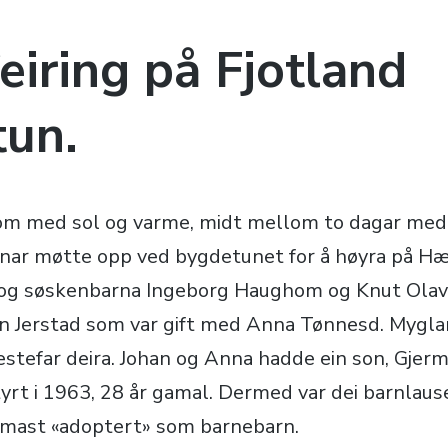
eiring på Fjotland
tun.
om med sol og varme, midt mellom to dagar med 
nar møtte opp ved bygdetunet for å høyra på H
 og søskenbarna Ingeborg Haughom og Knut Olav
n Jerstad som var gift med Anna Tønnesd. Myglan
stefar deira. Johan og Anna hadde ein son, Gjer
tyrt i 1963, 28 år gamal. Dermed var dei barnlaus
rmast «adoptert» som barnebarn.