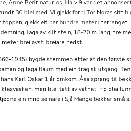
ne, Anne Berit naturlos. Halv 9 var det annonsert 
rundt 30 blei med. Vi gjekk forbi Tor Norås sitt h
 toppen, gjekk eit par hundre meter i terrenget. D
demning, laga av kilt stein, 18-20 m lang, tre m
 meter brei øvst, breiare nedst.
1866-1945) bygde stemmen etter at den første s
a saman og laga flaum med ein tragisk utgang. Te
 hans Karl Oskar 1 år omkom. Åsa sprang til bekk
klesvasken, men blei tatt av vatnet. Ho blei funne
stjødne ein mnd seinare.( Sjå Mange bekker små s.