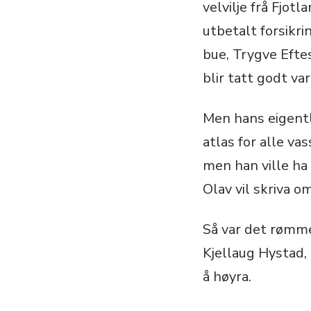
velvilje frå Fjo
utbetalt forsikr
bue, Trygve Eftes
blir tatt godt va
Men hans eigentle
atlas for alle va
men han ville h
Olav vil skriva o
Så var det rømme
Kjellaug Hystad,
å høyra.