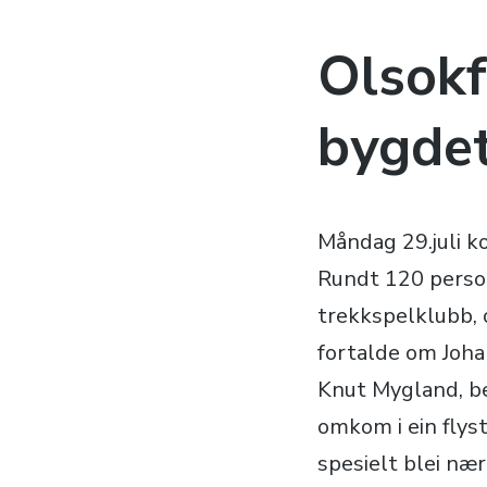
Olsokf
bygde
Måndag 29.juli k
Rundt 120 perso
trekkspelklubb,
fortalde om Joha
Knut Mygland, be
omkom i ein flys
spesielt blei næ