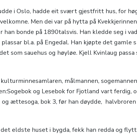
de i Oslo, hadde eit svært gjestfritt hus, for høg
r velkomne. Men dei var på hytta på Kvekkjerinne
 han bonde på 1890talsvis. Han kledde seg i va
re plassar bl.a. på Engedal. Han kjøpte det gamle
a det som sauehus og høyløe. Kjell Kvinlaug pass
m kulturminnesamlaren, målmannen, sogemannen
n:Sogebok og Lesebok for Fjotland vart ferdig, o
 og ættesoga, bok 3, før han døydde, halvbrore
det eldste huset i bygda, fekk han redda og flytt