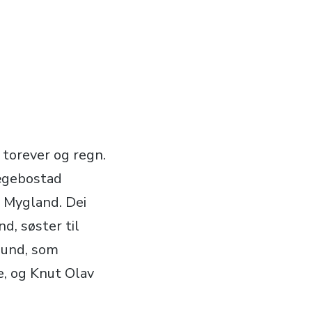
torever og regn.
ægebostad
 Mygland. Dei
d, søster til
mund, som
e, og Knut Olav