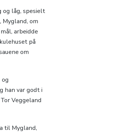
 og låg, spesielt
n, Mygland, om
dmål, arbeidde
 skulehuset på
a sauene om
 og
g han var godt i
n Tor Veggeland
a til Mygland,