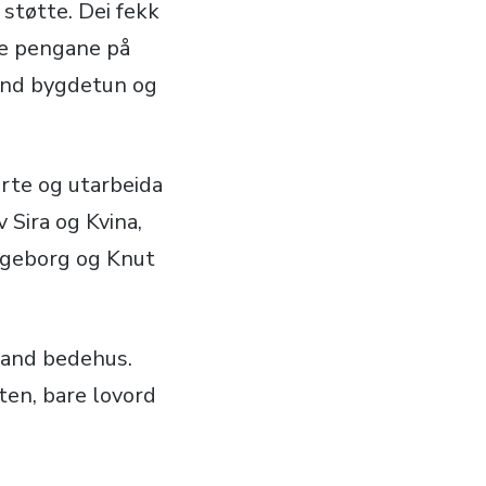
støtte. Dei fekk
se pengane på
land bygdetun og
erte og utarbeida
 Sira og Kvina,
ngeborg og Knut
land bedehus.
ten, bare lovord