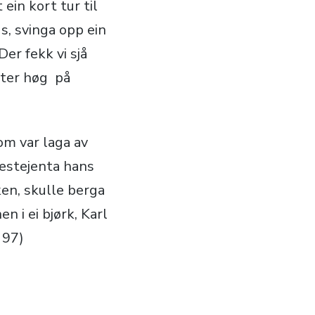
ein kort tur til
us, svinga opp ein
er fekk vi sjå
eter høg på
om var laga av
nestejenta hans
en, skulle berga
n i ei bjørk, Karl
 97)