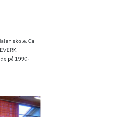
alen skole. Ca
VEVERK.
adde på 1990-