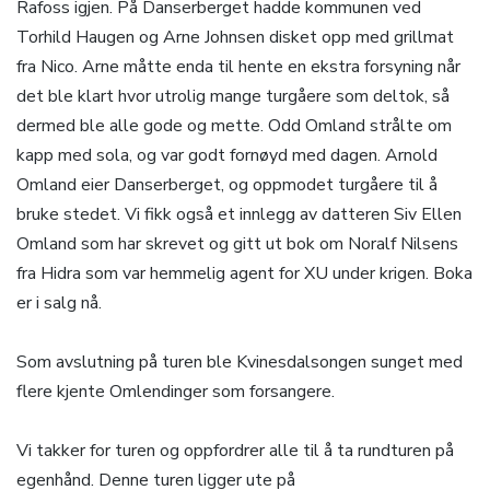
Rafoss igjen. På Danserberget hadde kommunen ved
Torhild Haugen og Arne Johnsen disket opp med grillmat
fra Nico. Arne måtte enda til hente en ekstra forsyning når
det ble klart hvor utrolig mange turgåere som deltok, så
dermed ble alle gode og mette. Odd Omland strålte om
kapp med sola, og var godt fornøyd med dagen. Arnold
Omland eier Danserberget, og oppmodet turgåere til å
bruke stedet. Vi fikk også et innlegg av datteren Siv Ellen
Omland som har skrevet og gitt ut bok om Noralf Nilsens
fra Hidra som var hemmelig agent for XU under krigen. Boka
er i salg nå.
Som avslutning på turen ble Kvinesdalsongen sunget med
flere kjente Omlendinger som forsangere.
Vi takker for turen og oppfordrer alle til å ta rundturen på
egenhånd. Denne turen ligger ute på