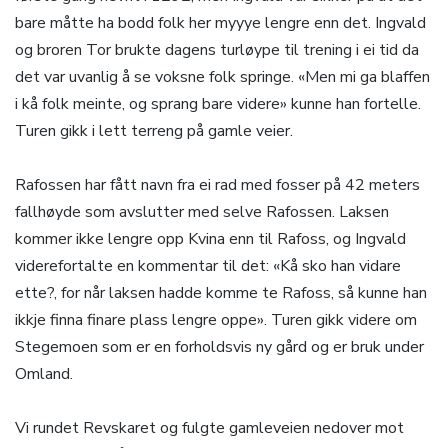
bare måtte ha bodd folk her myyye lengre enn det. Ingvald
og broren Tor brukte dagens turløype til trening i ei tid da
det var uvanlig å se voksne folk springe. «Men mi ga blaffen
i kå folk meinte, og sprang bare videre» kunne han fortelle.
Turen gikk i lett terreng på gamle veier.
Rafossen har fått navn fra ei rad med fosser på 42 meters
fallhøyde som avslutter med selve Rafossen. Laksen
kommer ikke lengre opp Kvina enn til Rafoss, og Ingvald
viderefortalte en kommentar til det: «Kå sko han vidare
ette?, for når laksen hadde komme te Rafoss, så kunne han
ikkje finna finare plass lengre oppe». Turen gikk videre om
Stegemoen som er en forholdsvis ny gård og er bruk under
Omland.
Vi rundet Revskaret og fulgte gamleveien nedover mot