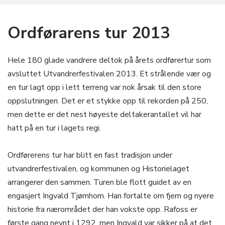
Ordførarens tur 2013
Hele 180 glade vandrere deltok på årets ordførertur som
avsluttet Utvandrerfestivalen 2013. Et strålende vær og
en tur lagt opp i lett terreng var nok årsak til den store
oppslutningen. Det er et stykke opp til rekorden på 250,
men dette er det nest høyeste deltakerantallet vil har
hatt på en tur i lagets regi.
Ordførerens tur har blitt en fast tradisjon under
utvandrerfestivalen, og kommunen og Historielaget
arrangerer den sammen. Turen ble flott guidet av en
engasjert Ingvald Tjørnhom. Han fortalte om fjern og nyere
historie fra nærområdet der han vokste opp. Rafoss er
første gang nevnt i 1292, men Ingvald var sikker på at det