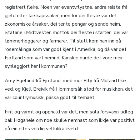
registrert fleire. Noen var eventyrlystne, andre reiste frå
gjeld eller farskapssaker, men for dei fleste var det
økonomiske årsaker, dei tente pengar og sende heim.
Statane i Midtvesten mottok dei fleste i starten, dei var
tømmerhoggarar og farmarar. Til slutt kom han inn på
rosemålinga som var godt kjent i Amerika, og då var det
Fjotland som vart nemnd. Kanskje burde det vore meir
synleggjort her i kommunen?
Arny Egeland frå Fjotland, med mor Elly frå Moland like
ved, og Kjell Breivik frå Hommersåk stod for musikken, det
var countrymusikk, passa godt til temaet.
Fint og varmt og opphald var det, men sola forsvann tidleg
bak Høgaheie om noe skulle nemnast som ikkje var positivt
på ein elles veldig vellukka kveld.