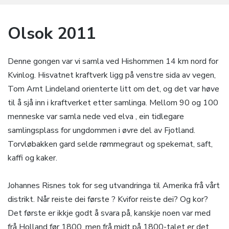
Olsok 2011
Denne gongen var vi samla ved Hishommen 14 km nord for
Kvinlog. Hisvatnet kraftverk ligg på venstre sida av vegen,
Tom Arnt Lindeland orienterte litt om det, og det var høve
til å sjå inn i kraftverket etter samlinga. Mellom 90 og 100
menneske var samla nede ved elva , ein tidlegare
samlingsplass for ungdommen i øvre del av Fjotland.
Torvløbakken gard selde rømmegraut og spekemat, saft,
kaffi og kaker.
Johannes Risnes tok for seg utvandringa til Amerika frå vårt
distrikt. Når reiste dei første ? Kvifor reiste dei? Og kor?
Det første er ikkje godt å svara på, kanskje noen var med
frå Holland før 1800, men frå midt på 1800-talet er det