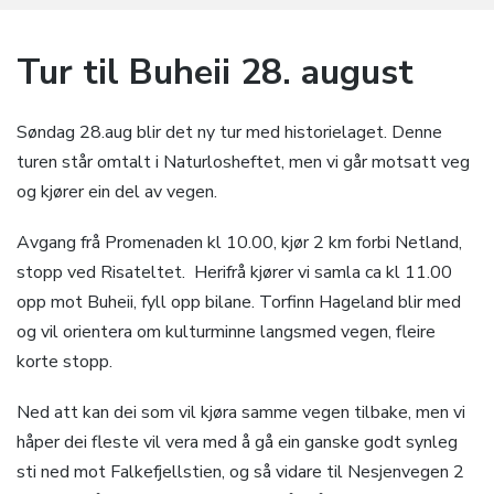
Tur til Buheii 28. august
Søndag 28.aug blir det ny tur med historielaget. Denne
turen står omtalt i Naturlosheftet, men vi går motsatt veg
og kjører ein del av vegen.
Avgang frå Promenaden kl 10.00, kjør 2 km forbi Netland,
stopp ved Risateltet. Herifrå kjører vi samla ca kl 11.00
opp mot Buheii, fyll opp bilane. Torfinn Hageland blir med
og vil orientera om kulturminne langsmed vegen, fleire
korte stopp.
Ned att kan dei som vil kjøra samme vegen tilbake, men vi
håper dei fleste vil vera med å gå ein ganske godt synleg
sti ned mot Falkefjellstien, og så vidare til Nesjenvegen 2