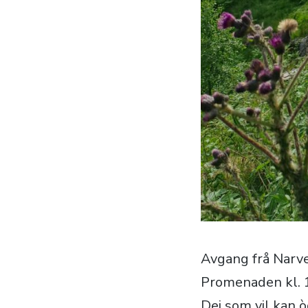
Avgang frå Narves
Promenaden kl. 
Dei som vil kan ò