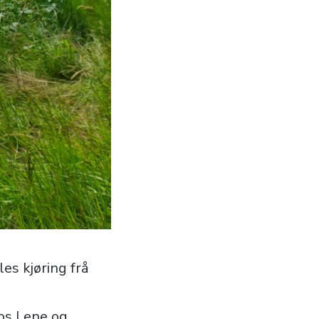
es kjøring frå
hos Lene og