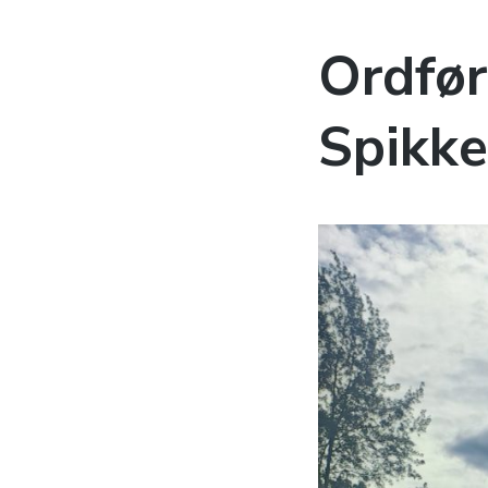
Ordfør
Spikkel