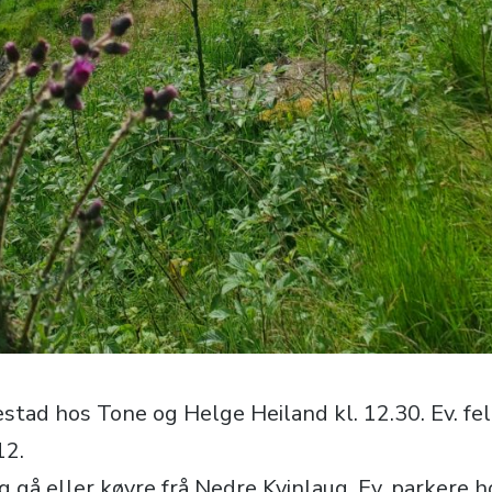
tad hos Tone og Helge Heiland kl. 12.30. Ev. fell
12.
g gå eller køyre frå Nedre Kvinlaug. Ev. parkere 